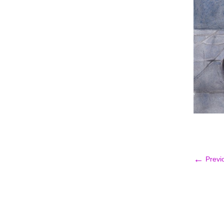
←
Previ