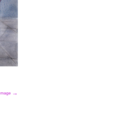
→
 Image