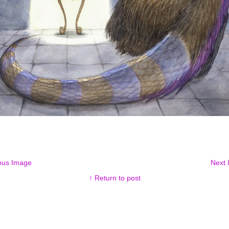
ous Image
Next
↑ Return to post