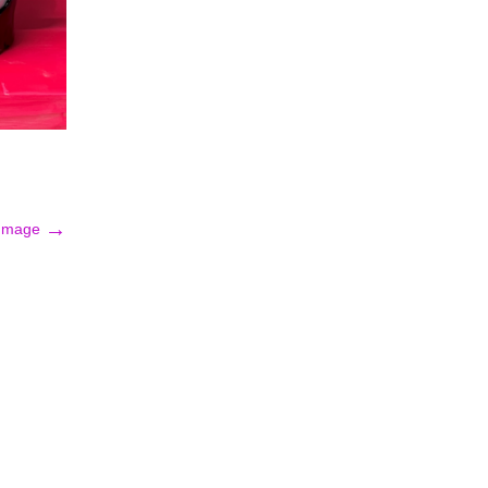
→
 Image