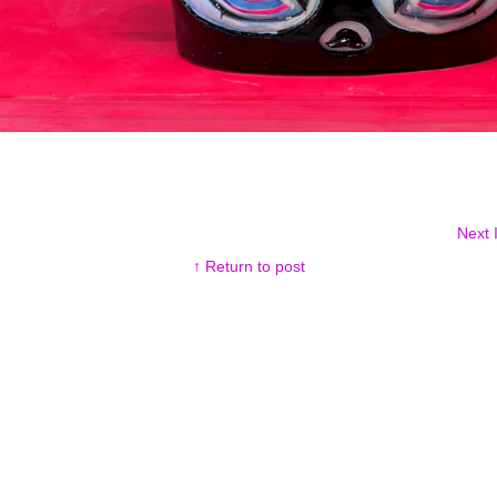
Next
↑ Return to post